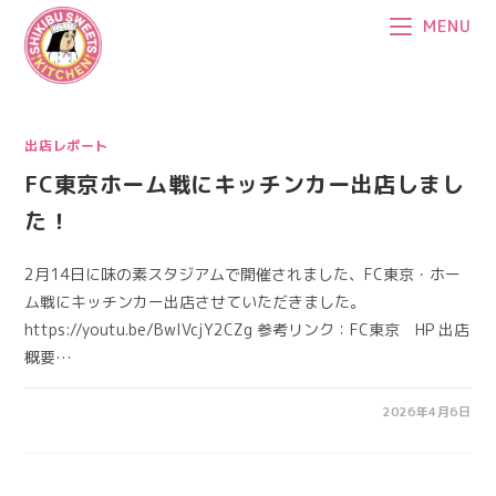
コ
MENU
ン
テ
ン
ツ
出店レポート
へ
ス
FC東京ホーム戦にキッチンカー出店しまし
キ
た！
ッ
プ
2月14日に味の素スタジアムで開催されました、FC東京・ホー
ム戦にキッチンカー出店させていただきました。
https://youtu.be/BwlVcjY2CZg 参考リンク：FC東京 HP 出店
概要…
2026年4月6日