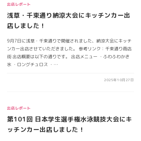
出店レポート
浅草・千束通り納涼大会にキッチンカー出
店しました！
9月7日に浅草・千束通りで開催されました、納涼大会にキッチ
ンカー出店させていただきました。 参考リンク：千束通り商店
街 出店概要は以下の通りです。 出店メニュー ・ふわふわかき
氷 ・ロングチュロス ・…
2025年10月27日
出店レポート
第101回 日本学生選手権水泳競技大会にキ
ッチンカー出店しました！