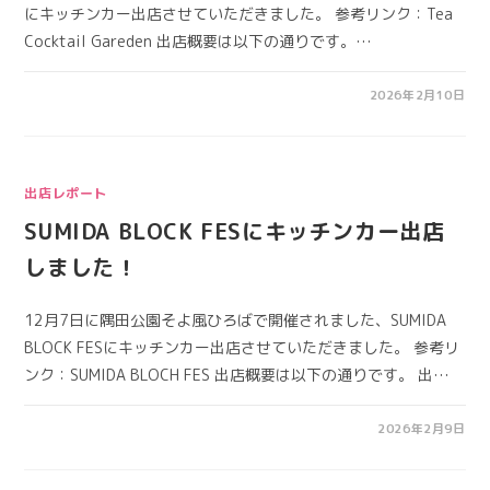
にキッチンカー出店させていただきました。 参考リンク：Tea
Cocktail Gareden 出店概要は以下の通りです。…
2026年2月10日
出店レポート
SUMIDA BLOCK FESにキッチンカー出店
しました！
12月7日に隅田公園そよ風ひろばで開催されました、SUMIDA
BLOCK FESにキッチンカー出店させていただきました。 参考リ
ンク：SUMIDA BLOCH FES 出店概要は以下の通りです。 出…
2026年2月9日