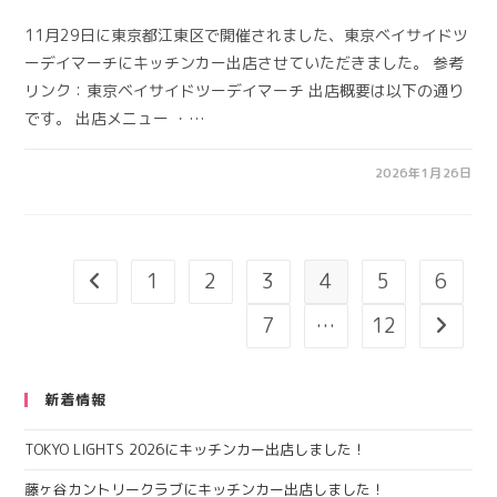
11月29日に東京都江東区で開催されました、東京ベイサイドツ
ーデイマーチにキッチンカー出店させていただきました。 参考
リンク：東京ベイサイドツーデイマーチ 出店概要は以下の通り
です。 出店メニュー ・…
2026年1月26日
1
2
3
4
5
6
前のページヘ
7
…
12
次のペ
新着情報
TOKYO LIGHTS 2026にキッチンカー出店しました！
藤ヶ谷カントリークラブにキッチンカー出店しました！