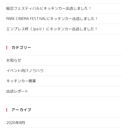
総合フェスティバルにキッチンカー出店しました！
PARK CINEMA FESTIVALにキッチンカー出店しました！
エンプレス杯（JpaⅡ）にキッチンカー出店しました！
カテゴリー
お知らせ
イベント向けノウハウ
キッチンカー開業
出店レポート
アーカイブ
2026年8月