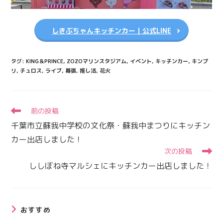
しきぶちゃんキッチンカー｜公式LINE
タグ
:
KING＆PRINCE
,
ZOZOマリンスタジアム
,
イベント
,
キッチンカー
,
キンプ
リ
,
チュロス
,
ライブ
,
幕張
,
推し活
,
花火
そ
前の投稿
の
千葉市立蘇我中学校の文化祭・蘇我中まつりにキッチン
他
の
カー出店しました！
記
次の投稿
事
ししぼね寺マルシェにキッチンカー出店しました！
を
読
む
おすすめ