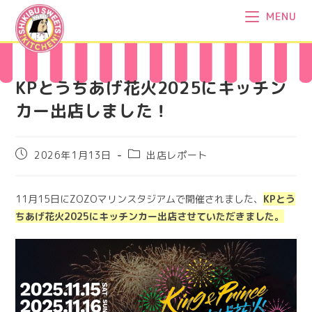
コ
MENU
ン
テ
ン
ツ
KPとうちあげ花火2025にキッチン
へ
カー出店しました！
ス
キ
ッ
投
投
2026年1月13日
出店レポート
プ
稿
稿
公
カ
開
テ
11月15日にZOZOマリンスタジアムで開催されました、
KPとう
日:
ゴ
ちあげ花火2025にキッチンカー出店させていただきました。
リ
ー: