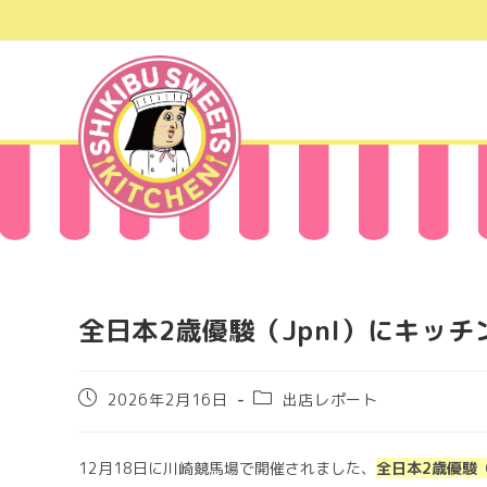
コ
ン
テ
ン
ツ
へ
ス
キ
ッ
プ
全日本2歳優駿（Jpnl）にキッ
投
投
2026年2月16日
出店レポート
稿
稿
公
カ
開
テ
12月18日に川崎競馬場で開催されました、
全日本2歳優駿
日:
ゴ