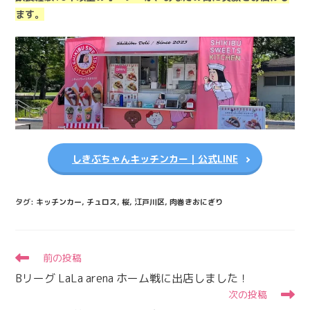
ます。
しきぶちゃんキッチンカー｜公式LINE
タグ
:
キッチンカー
,
チュロス
,
桜
,
江戸川区
,
肉巻きおにぎり
そ
前の投稿
の
Bリーグ LaLa arena ホーム戦に出店しました！
他
次の投稿
の
記