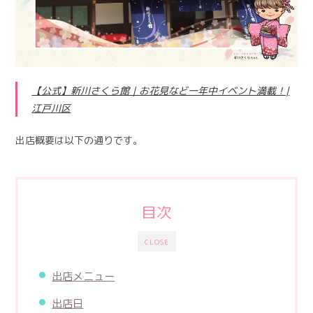
【公式】新川さくら館｜お花見など一年中イベント満載！|
江戸川区
出店概要は以下の通りです。
目次
CLOSE
出店メニュー
出店日