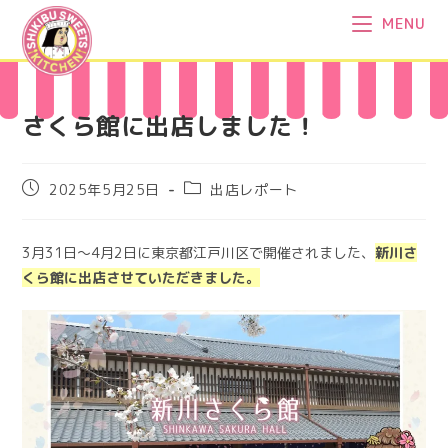
コ
MENU
ン
テ
ン
ツ
さくら館に出店しました！
へ
ス
キ
投
投
2025年5月25日
出店レポート
稿
稿
ッ
公
カ
プ
開
テ
3月31日～4月2日に東京都江戸川区で開催されました、
新川さ
日:
ゴ
くら館に出店させていただきました。
リ
ー: