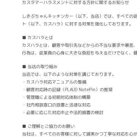
カスタマーハラスメントに対する方針に関するお知らせ
リ
ー:
しきぶちゃんキッチンカー（以下、当店）では、すべての
ト（以下、カスハラ）に対する対策を強化しております。
■ カスハラとは
カスハラとは、顧客や取引先などからの不当な要求や暴言
行為は、従業員の心身に大きな負担を与えるだけでなく、
■ 当店の取り組み
当店では、以下のような対策を講じております。
・カスハラ対応マニュアルの整備
・顧客対応時の記録（PLAUD NotePin）の推奨
・管理職による初期対応体制の構築
・社内相談窓口の設置と迅速な対応
・必要に応じた対応中止や法的措置の検討
■ ご理解とご協力のお願い
当社は、すべてのお客様に対して誠実かつ丁寧な対応を心