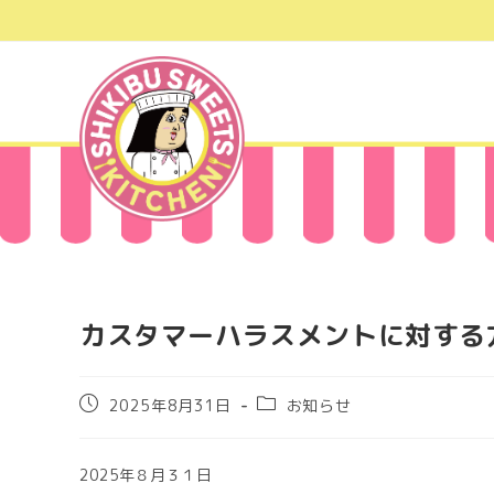
コ
ン
テ
ン
ツ
へ
ス
キ
ッ
プ
カスタマーハラスメントに対する
投
投
2025年8月31日
お知らせ
稿
稿
公
カ
開
テ
2025年８月３１日
日:
ゴ