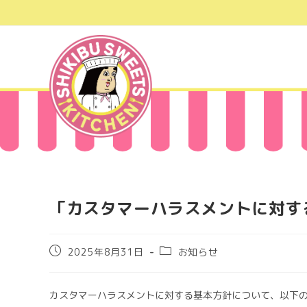
コ
ン
テ
ン
ツ
へ
ス
キ
ッ
プ
「カスタマーハラスメントに対す
投
投
2025年8月31日
お知らせ
稿
稿
公
カ
開
テ
カスタマーハラスメントに対する基本方針について、以下
日:
ゴ