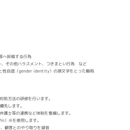
S等へ投稿する行為
ント、その他ハラスメント、つきまとい行為 など
）と性自認（gender identity）の頭文字をとった略称
・対処方法の研修を行います。
最優先します。
・弁護士等の連携など体制を整備します。
Pin）※を使用します。
し、顧客とのやり取りを録音