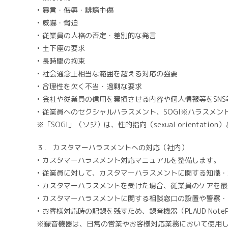
• 暴言・侮辱・誹謗中傷
• 威嚇・脅迫
• 従業員の人格の否定・差別的な発言
• 土下座の要求
• 長時間の拘束
• 社会通念上相当な範囲を超える対応の強要
• 合理性を欠く不当・過剰な要求
• 会社や従業員の信用を棄損させる内容や個人情報等をSN
• 従業員へのセクシャルハラスメント、SOGI※ハラスメ
※「SOGI」（ソジ）は、性的指向（sexual orientation
３． カスタマーハラスメントへの対応（社内）
• カスタマーハラスメント対応マニュアルを整備します。
• 従業員に対して、カスタマーハラスメントに関する知識
• カスタマーハラスメントを受けた場合、従業員のケアを
• カスタマーハラスメントに関する相談窓口の設置や警察
• お客様対応時の記録を残すため、録音機器（PLAUD Note
※録音機器は、日常の営業やお客様対応業務において使用