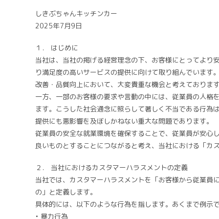
リ
しきぶちゃんキッチンカー
ー:
2025年7月9日
１． はじめに
当社は、当社の掲げる経営理念の下、お客様にとってより
り満足度の高いサービスの提供に向けて取り組んでいます
改善・品質向上において、大変貴重な機会と考えておりま
一方、一部のお客様の要求や言動の中には、従業員の人格
ます。こうした社会通念に照らして著しく不当である行為
提供にも悪影響を及ぼしかねない重大な問題であります。
従業員の安全な就業環境を確保することで、従業員が安心
良いものとすることにつながると考え、当社における「カ
２． 当社におけるカスタマーハラスメントの定義
当社では、カスタマーハラスメントを「お客様から従業員
の」と定義します。
具体的には、以下のような行為を指します。あくまで例示
• 暴力行為