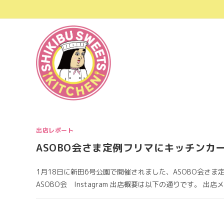
コ
ン
テ
ン
ツ
へ
ス
キ
ッ
プ
出店レポート
ASOBO会さま定例フリマにキッチンカ
1月18日に新田6号公園で開催されました、ASOBO会さ
ASOBO会 Instagram 出店概要は以下の通りです。 出店