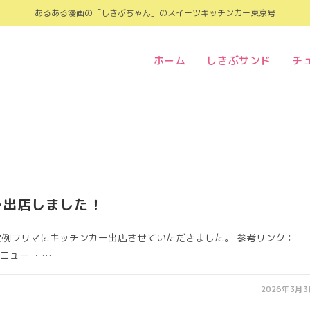
あるある漫画の「しきぶちゃん」のスイーツキッチンカー東京号
ホーム
しきぶサンド
チ
ー出店しました！
ま定例フリマにキッチンカー出店させていただきました。 参考リンク：
メニュー ・…
2026年3月