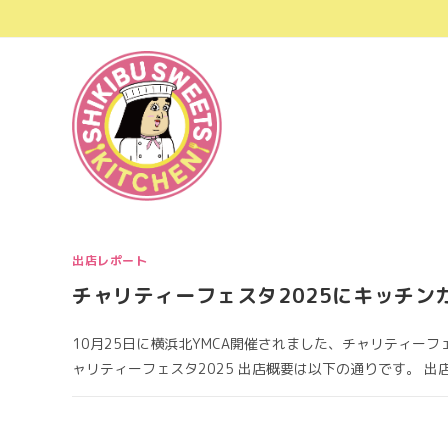
コ
ン
テ
ン
ツ
へ
ス
キ
ッ
プ
出店レポート
チャリティーフェスタ2025にキッチン
10月25日に横浜北YMCA開催されました、チャリティーフ
ャリティーフェスタ2025 出店概要は以下の通りです。 出