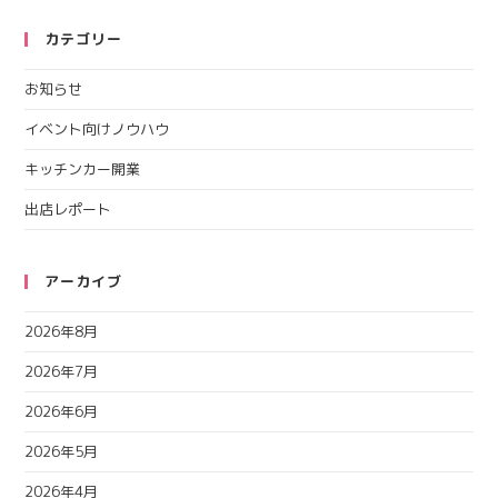
カテゴリー
お知らせ
イベント向けノウハウ
キッチンカー開業
出店レポート
アーカイブ
2026年8月
2026年7月
2026年6月
2026年5月
2026年4月