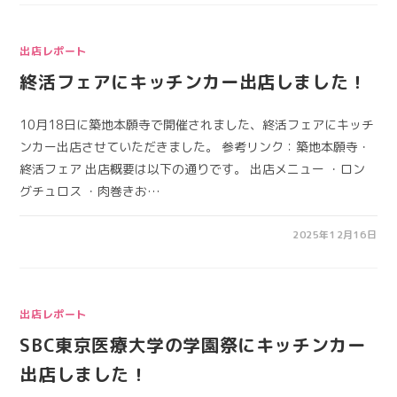
出店レポート
終活フェアにキッチンカー出店しました！
10月18日に築地本願寺で開催されました、終活フェアにキッチ
ンカー出店させていただきました。 参考リンク：築地本願寺・
終活フェア 出店概要は以下の通りです。 出店メニュー ・ロン
グチュロス ・肉巻きお…
2025年12月16日
出店レポート
SBC東京医療大学の学園祭にキッチンカー
出店しました！