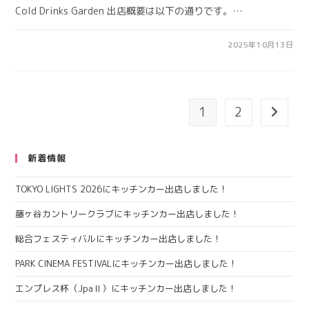
Cold Drinks Garden 出店概要は以下の通りです。…
2025年10月13日
1
2
次のペ
新着情報
TOKYO LIGHTS 2026にキッチンカー出店しました！
藤ヶ谷カントリークラブにキッチンカー出店しました！
総合フェスティバルにキッチンカー出店しました！
PARK CINEMA FESTIVALにキッチンカー出店しました！
エンプレス杯（JpaⅡ）にキッチンカー出店しました！