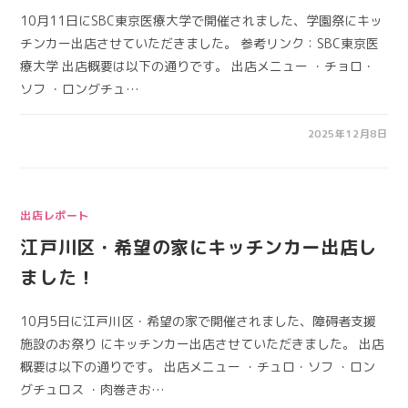
10月11日にSBC東京医療大学で開催されました、学園祭にキッ
チンカー出店させていただきました。 参考リンク：SBC東京医
療大学 出店概要は以下の通りです。 出店メニュー ・チョロ・
ソフ ・ロングチュ…
2025年12月8日
出店レポート
江戸川区・希望の家にキッチンカー出店し
ました！
10月5日に江戸川区・希望の家で開催されました、障碍者支援
施設のお祭り にキッチンカー出店させていただきました。 出店
概要は以下の通りです。 出店メニュー ・チュロ・ソフ ・ロン
グチュロス ・肉巻きお…