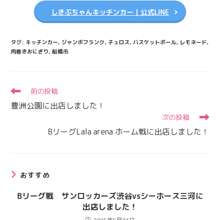
しきぶちゃんキッチンカー｜公式LINE
タグ
:
キッチンカー
,
ジャンボフランク
,
チュロス
,
バスケットボール
,
レモネード
,
肉巻きおにぎり
,
船橋市
そ
前の投稿
の
豊洲公園に出店しました！
他
次の投稿
の
記
BリーグLala arena ホーム戦に出店しました！
事
を
読
む
おすすめ
Bリーグ戦 サンロッカーズ渋谷vsシーホース三河に
出店しました！