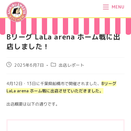
コ
MENU
ン
テ
ン
ツ
Bリーグ LaLa arena ホーム戦に出
へ
店しました！
ス
キ
ッ
投
投
2025年6月7日
出店レポート
プ
稿
稿
公
カ
開
テ
4月12日・13日に千葉県船橋市で開催されました、
Bリーグ
日:
ゴ
LaLa arena ホーム戦に出店させていただきました。
リ
ー:
出店概要は以下の通りです。